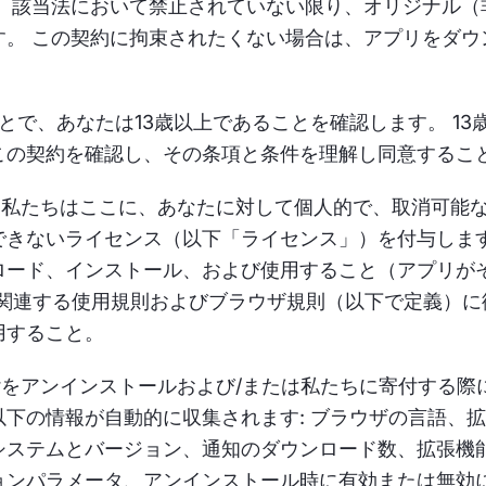
は、該当法において禁止されていない限り、オリジナル（
す。 この契約に拘束されたくない場合は、アプリをダウ
で、あなたは13歳以上であることを確認します。 13
この契約を確認し、その条項と条件を理解し同意するこ
私たちはここに、あなたに対して個人的で、取消可能
きないライセンス（以下「ライセンス」）を付与します。:
ロード、インストール、および使用すること（アプリが
約および関連する使用規則およびブラウザ規則（以下で定義
用すること。
ockerをアンインストールおよび/または私たちに寄付す
下の情報が自動的に収集されます: ブラウザの言語、
システムとバージョン、通知のダウンロード数、拡張機
ョンパラメータ、アンインストール時に有効または無効