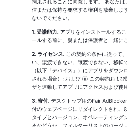
拘束されることに同意します。 あなた
信または保持を要求する権利を放棄しま
ないでください。
1. 受諾能力.
アプリをインストールすること
ールする前に、親または保護者と一緒に
2. ライセンス.
この契約の条件に従って、
い、譲渡できない、譲渡できない、移転で
（以下「デバイス」）にアプリをダウン
される場合）; および (ii) この契
ザと連動してアプリにアクセスおよび使
3. 寄付.
デスクトップ用のFair AdBl
付のウェブページにリダイレクトされ、以
タイプとバージョン、オペレーティング
るかどうか、フィルターリストのバージ