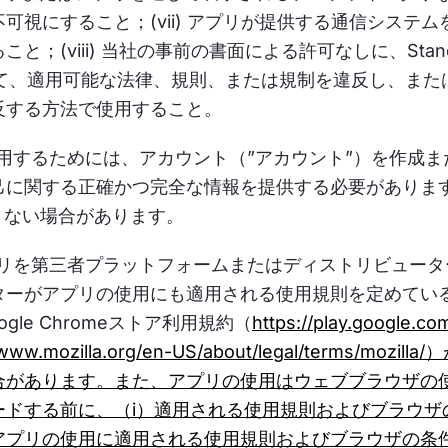
視にすること；(vii) アプリが提供する通信システ
と；(viii) 当社の事前の書面による許可なしに、St
使用して、適用可能な法律、規則、または規制を違反し、ま
反する方法で使用すること。
用するためには、アカウント（”アカウント”）を作成ま
己に関する正確かつ完全な情報を提供する必要がありま
きない場合があります。
リを第三者プラットフォームまたはディストリビュータ
ターがアプリの使用にも適用される使用規則を定めてい
gle Chromeストア利用規約（
https://play.google.co
//www.mozilla.org/en-US/about/legal/term
があります。また、アプリの使用はウェブブラウザの使
ードする前に、（i）適用される使用規則およびブラウザ
アプリの使用に適用される使用規則およびブラウザの条