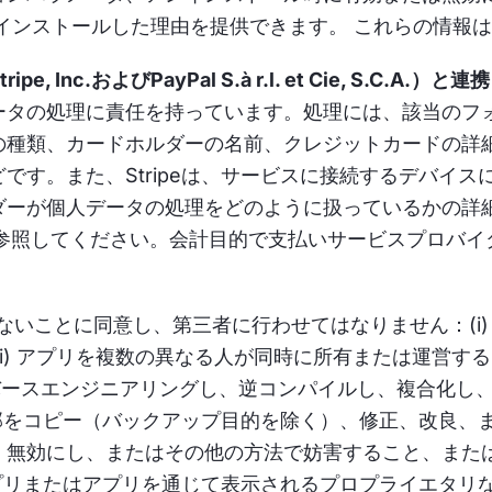
インストールした理由を提供できます。 これらの情報
nc.およびPayPal S.à r.l. et Cie, S.C.A.）
ータの処理に責任を持っています。処理には、該当のフ
の種類、カードホルダーの名前、クレジットカードの詳
です。また、Stripeは、サービスに接続するデバイ
ーが個人データの処理をどのように扱っているかの詳細に
ーを参照してください。会計目的で支払いサービスプロバ
いことに同意し、第三者に行わせてはなりません：(i)
ii) アプリを複数の異なる人が同時に所有または運営す
し、リバースエンジニアリングし、逆コンパイルし、複合化
一部をコピー（バックアップ目的を除く）、修正、改良、ま
、無効にし、またはその他の方法で妨害すること、また
 アプリまたはアプリを通じて表示されるプロプライエタ