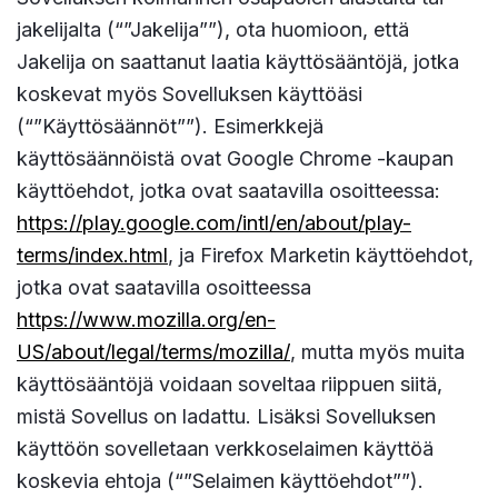
jakelijalta (“”Jakelija””), ota huomioon, että
Jakelija on saattanut laatia käyttösääntöjä, jotka
koskevat myös Sovelluksen käyttöäsi
(“”Käyttösäännöt””). Esimerkkejä
käyttösäännöistä ovat Google Chrome -kaupan
käyttöehdot, jotka ovat saatavilla osoitteessa:
https://play.google.com/intl/en/about/play-
terms/index.html
, ja Firefox Marketin käyttöehdot,
jotka ovat saatavilla osoitteessa
https://www.mozilla.org/en-
US/about/legal/terms/mozilla/
, mutta myös muita
käyttösääntöjä voidaan soveltaa riippuen siitä,
mistä Sovellus on ladattu. Lisäksi Sovelluksen
käyttöön sovelletaan verkkoselaimen käyttöä
koskevia ehtoja (“”Selaimen käyttöehdot””).