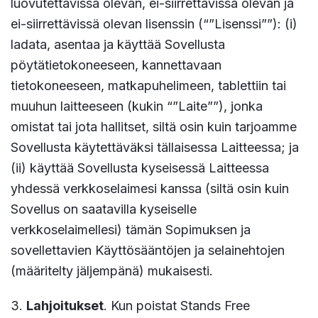
luovutettavissa olevan, ei-siirrettävissä olevan ja
ei-siirrettävissä olevan lisenssin (“”Lisenssi””): (i)
ladata, asentaa ja käyttää Sovellusta
pöytätietokoneeseen, kannettavaan
tietokoneeseen, matkapuhelimeen, tablettiin tai
muuhun laitteeseen (kukin “”Laite””), jonka
omistat tai jota hallitset, siltä osin kuin tarjoamme
Sovellusta käytettäväksi tällaisessa Laitteessa; ja
(ii) käyttää Sovellusta kyseisessä Laitteessa
yhdessä verkkoselaimesi kanssa (siltä osin kuin
Sovellus on saatavilla kyseiselle
verkkoselaimellesi) tämän Sopimuksen ja
sovellettavien Käyttösääntöjen ja selainehtojen
(määritelty jäljempänä) mukaisesti.
3.
Lahjoitukset
. Kun poistat Stands Free