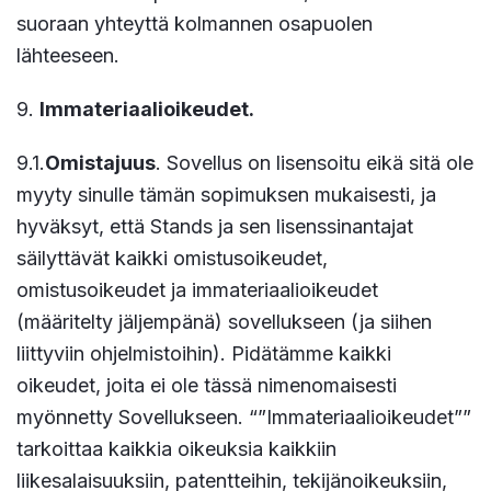
suoraan yhteyttä kolmannen osapuolen
lähteeseen.
9.
Immateriaalioikeudet.
9.1.
Omistajuus
. Sovellus on lisensoitu eikä sitä ole
myyty sinulle tämän sopimuksen mukaisesti, ja
hyväksyt, että Stands ja sen lisenssinantajat
säilyttävät kaikki omistusoikeudet,
omistusoikeudet ja immateriaalioikeudet
(määritelty jäljempänä) sovellukseen (ja siihen
liittyviin ohjelmistoihin). Pidätämme kaikki
oikeudet, joita ei ole tässä nimenomaisesti
myönnetty Sovellukseen. “”Immateriaalioikeudet””
tarkoittaa kaikkia oikeuksia kaikkiin
liikesalaisuuksiin, patentteihin, tekijänoikeuksiin,