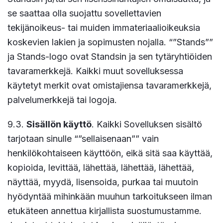
se saattaa olla suojattu sovellettavien
tekijänoikeus- tai muiden immateriaalioikeuksia
koskevien lakien ja sopimusten nojalla. “”Stands””
ja Stands-logo ovat Standsin ja sen tytäryhtiöiden
tavaramerkkejä. Kaikki muut sovelluksessa
käytetyt merkit ovat omistajiensa tavaramerkkejä,
palvelumerkkejä tai logoja.
9.3.
Sisällön käyttö
. Kaikki Sovelluksen sisältö
tarjotaan sinulle “”sellaisenaan”” vain
henkilökohtaiseen käyttöön, eikä sitä saa käyttää,
kopioida, levittää, lähettää, lähettää, lähettää,
näyttää, myydä, lisensoida, purkaa tai muutoin
hyödyntää mihinkään muuhun tarkoitukseen ilman
etukäteen annettua kirjallista suostumustamme.