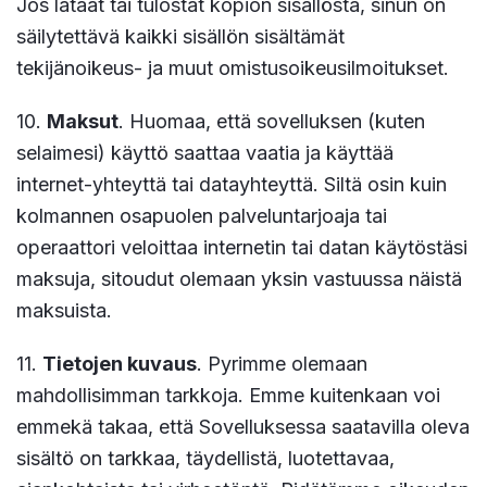
Jos lataat tai tulostat kopion sisällöstä, sinun on
säilytettävä kaikki sisällön sisältämät
tekijänoikeus- ja muut omistusoikeusilmoitukset.
10.
Maksut
. Huomaa, että sovelluksen (kuten
selaimesi) käyttö saattaa vaatia ja käyttää
internet-yhteyttä tai datayhteyttä. Siltä osin kuin
kolmannen osapuolen palveluntarjoaja tai
operaattori veloittaa internetin tai datan käytöstäsi
maksuja, sitoudut olemaan yksin vastuussa näistä
maksuista.
11.
Tietojen kuvaus
. Pyrimme olemaan
mahdollisimman tarkkoja. Emme kuitenkaan voi
emmekä takaa, että Sovelluksessa saatavilla oleva
sisältö on tarkkaa, täydellistä, luotettavaa,