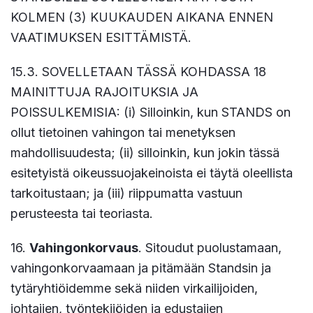
KOLMEN (3) KUUKAUDEN AIKANA ENNEN
VAATIMUKSEN ESITTÄMISTÄ.
15.3. SOVELLETAAN TÄSSÄ KOHDASSA 18
MAINITTUJA RAJOITUKSIA JA
POISSULKEMISIA: (i) Silloinkin, kun STANDS on
ollut tietoinen vahingon tai menetyksen
mahdollisuudesta; (ii) silloinkin, kun jokin tässä
esitetyistä oikeussuojakeinoista ei täytä oleellista
tarkoitustaan; ja (iii) riippumatta vastuun
perusteesta tai teoriasta.
16.
Vahingonkorvaus
. Sitoudut puolustamaan,
vahingonkorvaamaan ja pitämään Standsin ja
tytäryhtiöidemme sekä niiden virkailijoiden,
johtajien, työntekijöiden ja edustajien