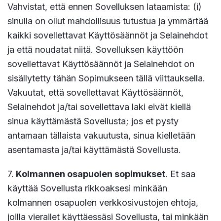
Vahvistat, että ennen Sovelluksen lataamista: (i)
sinulla on ollut mahdollisuus tutustua ja ymmärtää
kaikki sovellettavat Käyttösäännöt ja Selainehdot
ja että noudatat niitä. Sovelluksen käyttöön
sovellettavat Käyttösäännöt ja Selainehdot on
sisällytetty tähän Sopimukseen tällä viittauksella.
Vakuutat, että sovellettavat Käyttösäännöt,
Selainehdot ja/tai sovellettava laki eivät kiellä
sinua käyttämästä Sovellusta; jos et pysty
antamaan tällaista vakuutusta, sinua kielletään
asentamasta ja/tai käyttämästä Sovellusta.
7.
Kolmannen osapuolen sopimukset
. Et saa
käyttää Sovellusta rikkoaksesi minkään
kolmannen osapuolen verkkosivustojen ehtoja,
joilla vierailet käyttäessäsi Sovellusta, tai minkään