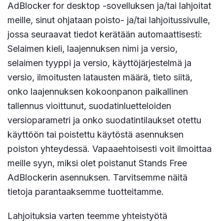
AdBlocker for desktop -sovelluksen ja/tai lahjoitat
meille, sinut ohjataan poisto- ja/tai lahjoitussivulle,
jossa seuraavat tiedot kerätään automaattisesti:
Selaimen kieli, laajennuksen nimi ja versio,
selaimen tyyppi ja versio, käyttöjärjestelmä ja
versio, ilmoitusten latausten määrä, tieto siitä,
onko laajennuksen kokoonpanon paikallinen
tallennus vioittunut, suodatinluetteloiden
versioparametri ja onko suodatintilaukset otettu
käyttöön tai poistettu käytöstä asennuksen
poiston yhteydessä. Vapaaehtoisesti voit ilmoittaa
meille syyn, miksi olet poistanut Stands Free
AdBlockerin asennuksen. Tarvitsemme näitä
tietoja parantaaksemme tuotteitamme.
Lahjoituksia varten teemme yhteistyötä