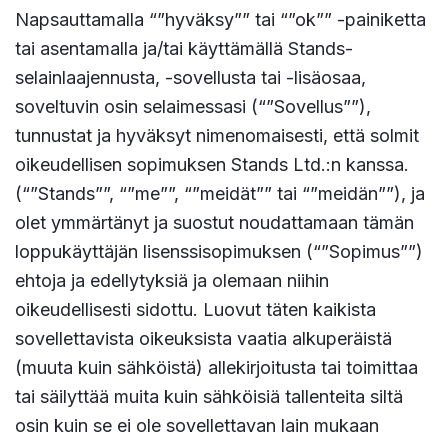
Napsauttamalla “”hyväksy”” tai “”ok”” -painiketta
tai asentamalla ja/tai käyttämällä Stands-
selainlaajennusta, -sovellusta tai -lisäosaa,
soveltuvin osin selaimessasi (“”Sovellus””),
tunnustat ja hyväksyt nimenomaisesti, että solmit
oikeudellisen sopimuksen Stands Ltd.:n kanssa.
(“”Stands””, “”me””, “”meidät”” tai “”meidän””), ja
olet ymmärtänyt ja suostut noudattamaan tämän
loppukäyttäjän lisenssisopimuksen (“”Sopimus””)
ehtoja ja edellytyksiä ja olemaan niihin
oikeudellisesti sidottu. Luovut täten kaikista
sovellettavista oikeuksista vaatia alkuperäistä
(muuta kuin sähköistä) allekirjoitusta tai toimittaa
tai säilyttää muita kuin sähköisiä tallenteita siltä
osin kuin se ei ole sovellettavan lain mukaan