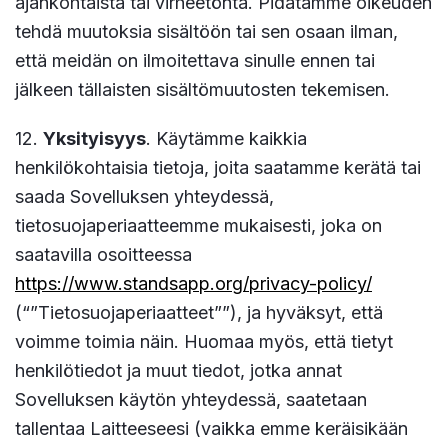
ajankohtaista tai virheetöntä. Pidätämme oikeuden
tehdä muutoksia sisältöön tai sen osaan ilman,
että meidän on ilmoitettava sinulle ennen tai
jälkeen tällaisten sisältömuutosten tekemisen.
12.
Yksityisyys
. Käytämme kaikkia
henkilökohtaisia tietoja, joita saatamme kerätä tai
saada Sovelluksen yhteydessä,
tietosuojaperiaatteemme mukaisesti, joka on
saatavilla osoitteessa
https://www.standsapp.org/privacy-policy/
(“”Tietosuojaperiaatteet””), ja hyväksyt, että
voimme toimia näin. Huomaa myös, että tietyt
henkilötiedot ja muut tiedot, jotka annat
Sovelluksen käytön yhteydessä, saatetaan
tallentaa Laitteeseesi (vaikka emme keräisikään