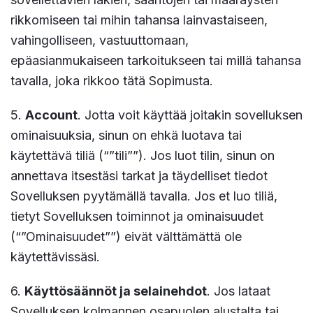
rikkomiseen tai mihin tahansa lainvastaiseen,
vahingolliseen, vastuuttomaan,
epäasianmukaiseen tarkoitukseen tai millä tahansa
tavalla, joka rikkoo tätä Sopimusta.
5.
Account
. Jotta voit käyttää joitakin sovelluksen
ominaisuuksia, sinun on ehkä luotava tai
käytettävä tiliä (“”tili””). Jos luot tilin, sinun on
annettava itsestäsi tarkat ja täydelliset tiedot
Sovelluksen pyytämällä tavalla. Jos et luo tiliä,
tietyt Sovelluksen toiminnot ja ominaisuudet
(“”Ominaisuudet””) eivät välttämättä ole
käytettävissäsi.
6.
Käyttösäännöt ja selainehdot
. Jos lataat
Sovelluksen kolmannen osapuolen alustalta tai