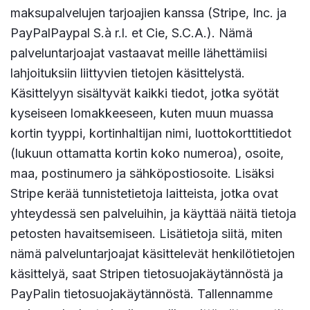
maksupalvelujen tarjoajien kanssa (Stripe, Inc. ja
PayPalPaypal S.à r.l. et Cie, S.C.A.). Nämä
palveluntarjoajat vastaavat meille lähettämiisi
lahjoituksiin liittyvien tietojen käsittelystä.
Käsittelyyn sisältyvät kaikki tiedot, jotka syötät
kyseiseen lomakkeeseen, kuten muun muassa
kortin tyyppi, kortinhaltijan nimi, luottokorttitiedot
(lukuun ottamatta kortin koko numeroa), osoite,
maa, postinumero ja sähköpostiosoite. Lisäksi
Stripe kerää tunnistetietoja laitteista, jotka ovat
yhteydessä sen palveluihin, ja käyttää näitä tietoja
petosten havaitsemiseen. Lisätietoja siitä, miten
nämä palveluntarjoajat käsittelevät henkilötietojen
käsittelyä, saat Stripen tietosuojakäytännöstä ja
PayPalin tietosuojakäytännöstä. Tallennamme