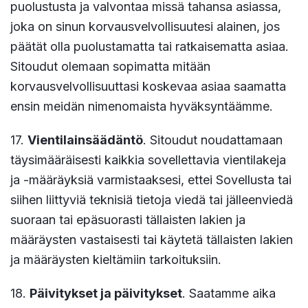
puolustusta ja valvontaa missä tahansa asiassa,
joka on sinun korvausvelvollisuutesi alainen, jos
päätät olla puolustamatta tai ratkaisematta asiaa.
Sitoudut olemaan sopimatta mitään
korvausvelvollisuuttasi koskevaa asiaa saamatta
ensin meidän nimenomaista hyväksyntäämme.
17.
Vientilainsäädäntö
. Sitoudut noudattamaan
täysimääräisesti kaikkia sovellettavia vientilakeja
ja -määräyksiä varmistaaksesi, ettei Sovellusta tai
siihen liittyviä teknisiä tietoja viedä tai jälleenviedä
suoraan tai epäsuorasti tällaisten lakien ja
määräysten vastaisesti tai käytetä tällaisten lakien
ja määräysten kieltämiin tarkoituksiin.
18.
Päivitykset ja päivitykset
. Saatamme aika