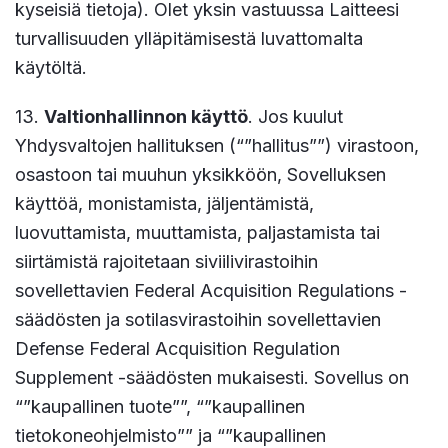
kyseisiä tietoja). Olet yksin vastuussa Laitteesi
turvallisuuden ylläpitämisestä luvattomalta
käytöltä.
13.
Valtionhallinnon käyttö
. Jos kuulut
Yhdysvaltojen hallituksen (“”hallitus””) virastoon,
osastoon tai muuhun yksikköön, Sovelluksen
käyttöä, monistamista, jäljentämistä,
luovuttamista, muuttamista, paljastamista tai
siirtämistä rajoitetaan siviilivirastoihin
sovellettavien Federal Acquisition Regulations -
säädösten ja sotilasvirastoihin sovellettavien
Defense Federal Acquisition Regulation
Supplement -säädösten mukaisesti. Sovellus on
“”kaupallinen tuote””, “”kaupallinen
tietokoneohjelmisto”” ja “”kaupallinen