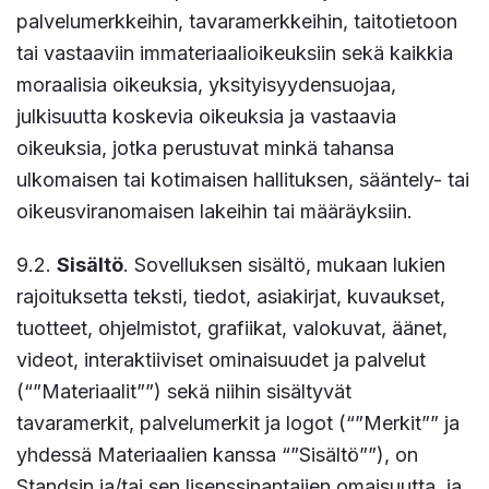
palvelumerkkeihin, tavaramerkkeihin, taitotietoon
tai vastaaviin immateriaalioikeuksiin sekä kaikkia
moraalisia oikeuksia, yksityisyydensuojaa,
julkisuutta koskevia oikeuksia ja vastaavia
oikeuksia, jotka perustuvat minkä tahansa
ulkomaisen tai kotimaisen hallituksen, sääntely- tai
oikeusviranomaisen lakeihin tai määräyksiin.
9.2.
Sisältö
. Sovelluksen sisältö, mukaan lukien
rajoituksetta teksti, tiedot, asiakirjat, kuvaukset,
tuotteet, ohjelmistot, grafiikat, valokuvat, äänet,
videot, interaktiiviset ominaisuudet ja palvelut
(“”Materiaalit””) sekä niihin sisältyvät
tavaramerkit, palvelumerkit ja logot (“”Merkit”” ja
yhdessä Materiaalien kanssa “”Sisältö””), on
Standsin ja/tai sen lisenssinantajien omaisuutta, ja