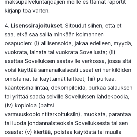
maksupalveluntarjoajien meille esittämät raportit
kirjanpitoa varten.
4.
Lisenssirajoitukset
. Sitoudut siihen, että et
saa, etkä saa sallia minkään kolmannen
osapuolen: (i) alilisensoida, jakaa edelleen, myydä,
vuokrata, lainata tai vuokrata Sovellusta; (ii)
asettaa Sovelluksen saataville verkossa, jossa sitä
voisi käyttää samanaikaisesti useat eri henkilöiden
omistamat tai käyttämät laitteet; (iii) purkaa,
käänteismallintaa, dekompiloida, purkaa salauksen
tai yrittää saada selville Sovelluksen lähdekoodia;
(iv) kopioida (paitsi
varmuuskopiointitarkoituksiin), muokata, parantaa
tai luoda johdannaisteoksia Sovelluksesta tai sen
osasta; (v) kiertää, poistaa käytöstä tai muulla