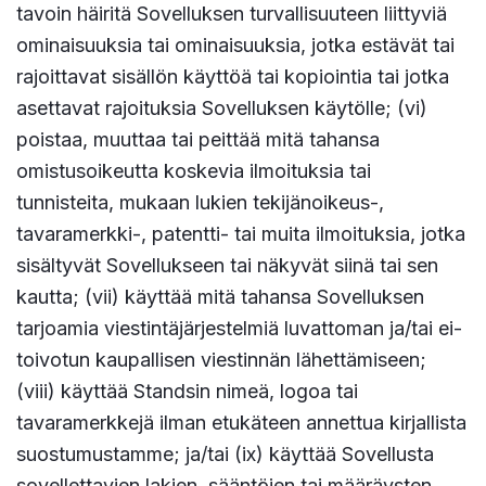
tavoin häiritä Sovelluksen turvallisuuteen liittyviä
ominaisuuksia tai ominaisuuksia, jotka estävät tai
rajoittavat sisällön käyttöä tai kopiointia tai jotka
asettavat rajoituksia Sovelluksen käytölle; (vi)
poistaa, muuttaa tai peittää mitä tahansa
omistusoikeutta koskevia ilmoituksia tai
tunnisteita, mukaan lukien tekijänoikeus-,
tavaramerkki-, patentti- tai muita ilmoituksia, jotka
sisältyvät Sovellukseen tai näkyvät siinä tai sen
kautta; (vii) käyttää mitä tahansa Sovelluksen
tarjoamia viestintäjärjestelmiä luvattoman ja/tai ei-
toivotun kaupallisen viestinnän lähettämiseen;
(viii) käyttää Standsin nimeä, logoa tai
tavaramerkkejä ilman etukäteen annettua kirjallista
suostumustamme; ja/tai (ix) käyttää Sovellusta
sovellettavien lakien, sääntöjen tai määräysten