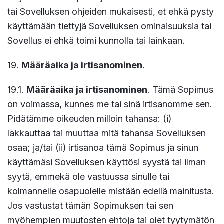
tai Sovelluksen ohjeiden mukaisesti, et ehkä pysty
käyttämään tiettyjä Sovelluksen ominaisuuksia tai
Sovellus ei ehkä toimi kunnolla tai lainkaan.
19.
Määräaika ja irtisanominen
.
19.1.
Määräaika ja irtisanominen
. Tämä Sopimus
on voimassa, kunnes me tai sinä irtisanomme sen.
Pidätämme oikeuden milloin tahansa: (i)
lakkauttaa tai muuttaa mitä tahansa Sovelluksen
osaa; ja/tai (ii) irtisanoa tämä Sopimus ja sinun
käyttämäsi Sovelluksen käyttösi syystä tai ilman
syytä, emmekä ole vastuussa sinulle tai
kolmannelle osapuolelle mistään edellä mainitusta.
Jos vastustat tämän Sopimuksen tai sen
myöhempien muutosten ehtoja tai olet tyytymätön