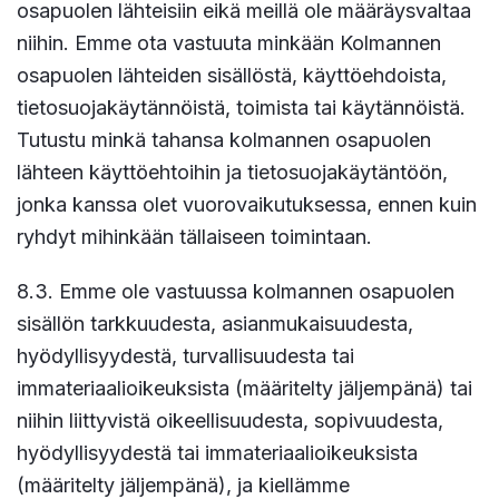
osapuolen lähteisiin eikä meillä ole määräysvaltaa
niihin. Emme ota vastuuta minkään Kolmannen
osapuolen lähteiden sisällöstä, käyttöehdoista,
tietosuojakäytännöistä, toimista tai käytännöistä.
Tutustu minkä tahansa kolmannen osapuolen
lähteen käyttöehtoihin ja tietosuojakäytäntöön,
jonka kanssa olet vuorovaikutuksessa, ennen kuin
ryhdyt mihinkään tällaiseen toimintaan.
8.3. Emme ole vastuussa kolmannen osapuolen
sisällön tarkkuudesta, asianmukaisuudesta,
hyödyllisyydestä, turvallisuudesta tai
immateriaalioikeuksista (määritelty jäljempänä) tai
niihin liittyvistä oikeellisuudesta, sopivuudesta,
hyödyllisyydestä tai immateriaalioikeuksista
(määritelty jäljempänä), ja kiellämme