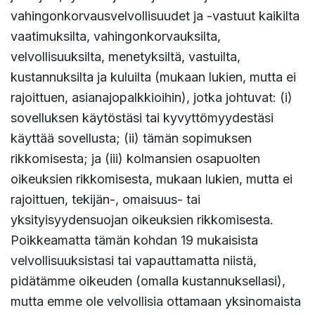
vahingonkorvausvelvollisuudet ja -vastuut kaikilta
vaatimuksilta, vahingonkorvauksilta,
velvollisuuksilta, menetyksiltä, vastuilta,
kustannuksilta ja kuluilta (mukaan lukien, mutta ei
rajoittuen, asianajopalkkioihin), jotka johtuvat: (i)
sovelluksen käytöstäsi tai kyvyttömyydestäsi
käyttää sovellusta; (ii) tämän sopimuksen
rikkomisesta; ja (iii) kolmansien osapuolten
oikeuksien rikkomisesta, mukaan lukien, mutta ei
rajoittuen, tekijän-, omaisuus- tai
yksityisyydensuojan oikeuksien rikkomisesta.
Poikkeamatta tämän kohdan 19 mukaisista
velvollisuuksistasi tai vapauttamatta niistä,
pidätämme oikeuden (omalla kustannuksellasi),
mutta emme ole velvollisia ottamaan yksinomaista