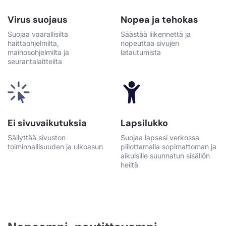
Virus suojaus
Nopea ja tehokas
Suojaa vaarallisilta
Säästää liikennettä ja
haittaohjelmilta,
nopeuttaa sivujen
mainosohjelmilta ja
latautumista
seurantalaitteilta
Ei sivuvaikutuksia
Lapsilukko
Säilyttää sivuston
Suojaa lapsesi verkossa
toiminnallisuuden ja ulkoasun
piilottamalla sopimattoman ja
aikuisille suunnatun sisällön
heiltä