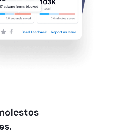
molestos
es.