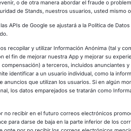
prevenir, o de otra manera abordar el fraude o proble
uridad de Stands, nuestros usuarios, usted mismo o 
e las APIs de Google se ajustará a la Política de Da
ado.
 recopilar y utilizar Información Anónima (tal y com
on el fin de mejorar nuestra App y mejorar su exper
n compensación) a terceros, incluidos anunciantes y
te identificar a un usuario individual, como la info
 de anuncios que utilizan los usuarios. Si en algún 
nal, los datos emparejados se tratarán como Infor
 no recibir en el futuro correos electrónicos promoc
ce para darse de baja en la parte inferior de los co
 opte por no recibir los correos electrónicos men