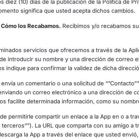
s diez (10) días de la publicación de la Política de P
momento significa que usted acepta dichos cambios.
 Cómo los Recabamos.
Recibimos y/o recabamos sus
inados servicios que ofrecemos a través de la Aplica
e introducir su nombre y una dirección de correo e
os indique para confirmar la validez de dicha direcci
 envía un comentario o una solicitud de “”Contacto””
enviando un correo electrónico a una dirección de c
 nos facilite determinada información, como su nombr
e permitirle compartir un enlace a la App en o a tra
 terceros””). La URL que comparta con su amigo a t
 descarga la App a través del enlace que usted envió,