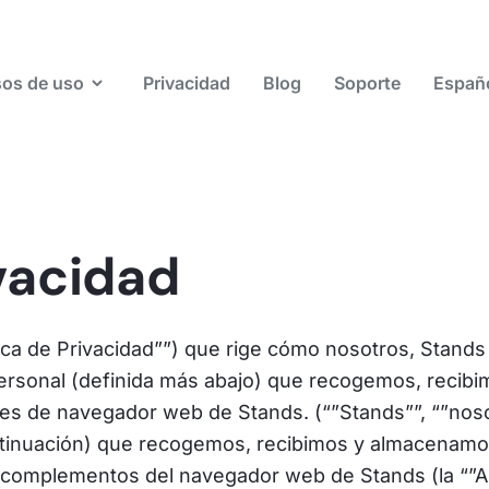
os de uso
Privacidad
Blog
Soporte
Españ
ivacidad
ítica de Privacidad””) que rige cómo nosotros, Stands
ersonal (definida más abajo) que recogemos, recib
nes de navegador web de Stands. (“”Stands””, “”noso
ontinuación) que recogemos, recibimos y almacenamos
 complementos del navegador web de Stands (la “”App”