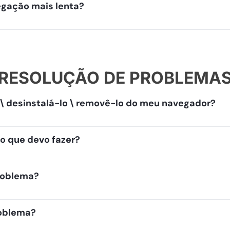
vegação mais lenta?
RESOLUÇÃO DE PROBLEMA
s \ desinstalá-lo \ removê-lo do meu navegador?
o que devo fazer?
problema?
roblema?