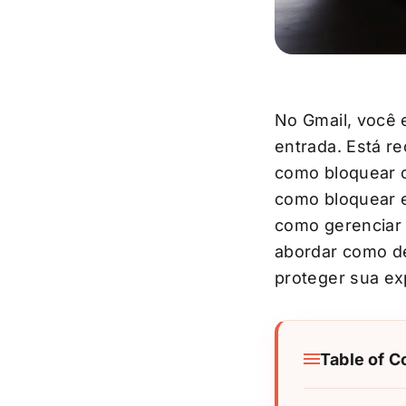
No Gmail, você 
entrada. Está r
como bloquear os
como bloquear e
como gerenciar 
abordar como de
proteger sua exp
Table of C