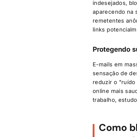
indesejados, b
aparecendo na s
remetentes anô
links potencial
Protegendo s
E-mails em mas
sensação de des
reduzir o "ruíd
online mais sau
trabalho, estud
Como bl