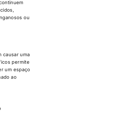
 continuem
cidos,
enganosos ou
m causar uma
ficos permite
ter um espaço
onado ao
o