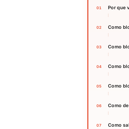
Por que 
Como blo
Como blo
Como bl
Como blo
Como des
Como sab