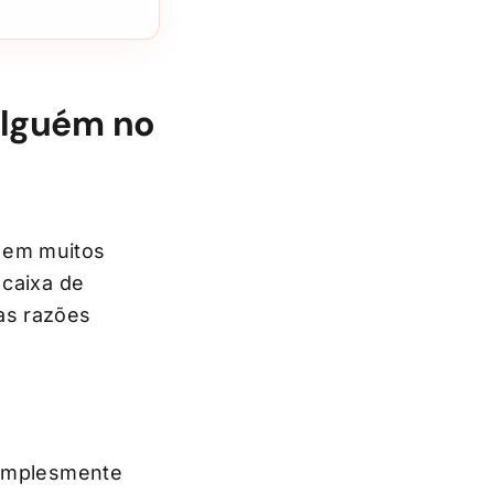
alguém no
 em muitos
 caixa de
as razões
simplesmente