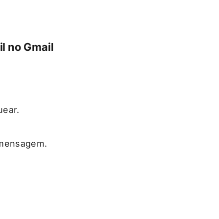
l no Gmail
uear.
a mensagem.