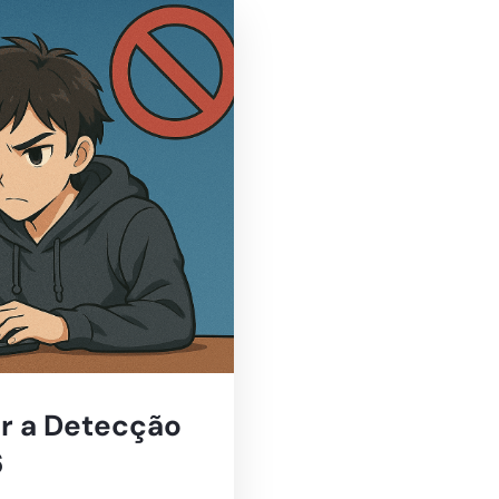
r a Detecção
6