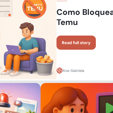
Como Bloquea
Temu
Read full story
Ana-Gabriela