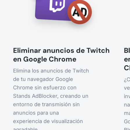
Eliminar anuncios de Twitch
B
en Google Chrome
e
C
Elimina los anuncios de Twitch
de tu navegador Google
¿C
Chrome sin esfuerzo con
ve
Stands AdBlocker, creando un
in
entorno de transmisión sin
na
anuncios para una
má
experiencia de visualización
Go
agradable.
Bl