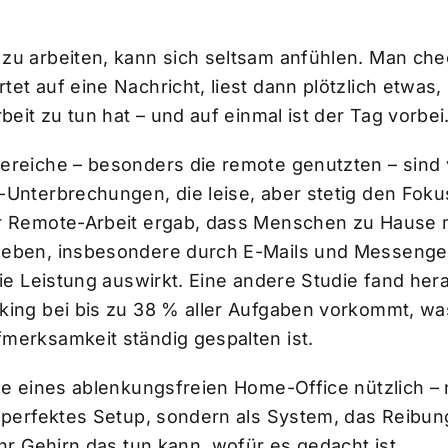
zu arbeiten, kann sich seltsam anfühlen. Man chec
et auf eine Nachricht, liest dann plötzlich etwas,
rbeit zu tun hat – und auf einmal ist der Tag vorbei
ereiche – besonders die remote genutzten – sind 
-Unterbrechungen, die leise, aber stetig den Foku
r Remote-Arbeit ergab, dass Menschen zu Hause m
leben, insbesondere durch E-Mails und Messenge
die Leistung auswirkt. Eine andere Studie fand her
king bei bis zu 38 % aller Aufgaben vorkommt, wa
merksamkeit ständig gespalten ist.
ee eines ablenkungsfreien Home-Office nützlich – n
, perfektes Setup, sondern als System, das Reibun
Ihr Gehirn das tun kann, wofür es gedacht ist.