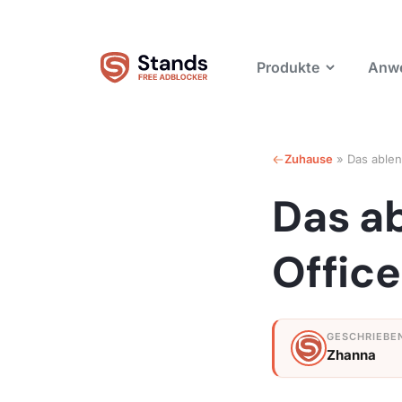
Produkte
Anwe
Zuhause
»
Das able
Das a
Office
Zhanna