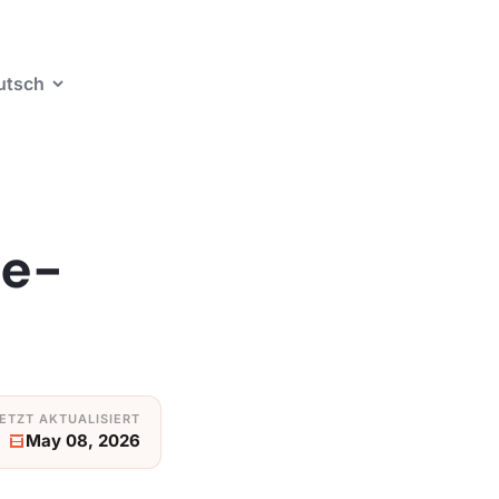
utsch
me-
May 08, 2026