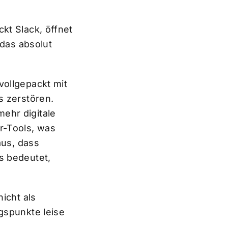
kt Slack, öffnet
 das absolut
.
vollgepackt mit
s zerstören.
ehr digitale
r-Tools, was
aus, dass
s bedeutet,
icht als
gspunkte leise