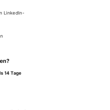
n LinkedIn-
en
len?
ls 14 Tage
.