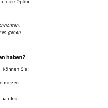
hnen die Option
chrichten,
oren gehen
sen haben?
, können Sie:
m nutzen.
orhanden.